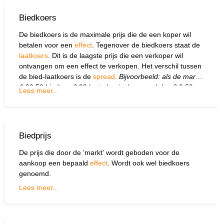
Biedkoers
De biedkoers is de maximale prijs die de een koper wil
betalen voor een
effect
. Tegenover de biedkoers staat de
laatkoers
. Dit is de laagste prijs die een verkoper wil
ontvangen om een effect te verkopen. Het verschil tussen
de bied-laatkoers is de
spread
.
Bijvoorbeeld: als de markt
€ 22,50 biedt en € 23 laat, dan is de spread dus € 0,50.
Lees meer...
Biedprijs
De prijs die door de ‘markt’ wordt geboden voor de
aankoop een bepaald
effect
. Wordt ook wel biedkoers
genoemd.
Lees meer...