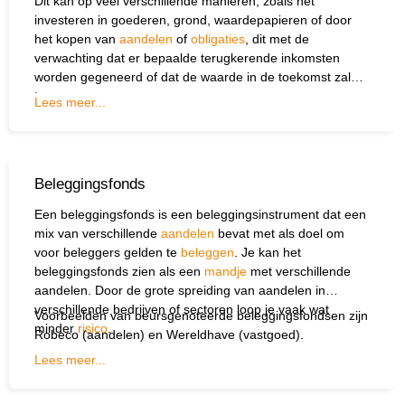
Dit kan op veel verschillende manieren, zoals het
investeren in goederen, grond, waardepapieren of door
het kopen van
aandelen
of
obligaties
, dit met de
verwachting dat er bepaalde terugkerende inkomsten
worden gegeneerd of dat de waarde in de toekomst zal
toenemen.
Lees meer...
Beleggingsfonds
Een beleggingsfonds is een beleggingsinstrument dat een
mix van verschillende
aandelen
bevat met als doel om
voor beleggers gelden te
beleggen
. Je kan het
beleggingsfonds zien als een
mandje
met verschillende
aandelen. Door de grote spreiding van aandelen in
verschillende bedrijven of sectoren loop je vaak wat
Voorbeelden van beursgenoteerde beleggingsfondsen zijn
minder
risico
.
Robeco (aandelen) en Wereldhave (vastgoed).
Lees meer...