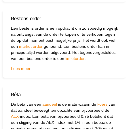
zijn dus niet altijd in het belang van de belegger.
Bestens order
Een bestens order is een opdracht om zo spoedig mogelijk
na ontvangst van de order te kopen of te verkopen tegen
de op dat moment best mogelijke prijs. Het wordt ook wel
een
market order
genoemd. Een bestens order kan in
principe altijd worden uitgevoerd. Het tegenovergestelde
van een bestens order is een
limietorder
.
Lees meer...
Bèta
De bèta van een
aandeel
is de mate waarin de
koers
van
dat aandeel beweegt ten opzichte van bijvoor­beeld de
AEX
-index. Een bèta van bijvoorbeeld 0,75 betekent dat
een stijging van de AEX-index met 1% in een bepaalde
periode, gepaard gaat met een stijging van 0,75% van de