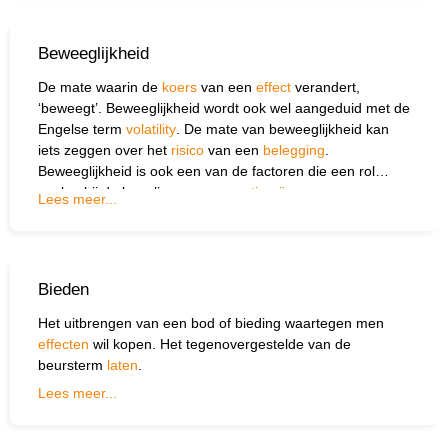
Beweeglijkheid
De mate waarin de
koers
van een
effect
verandert,
‘beweegt’. Beweeglijkheid wordt ook wel aangeduid met de
Engelse term
volatility
. De mate van beweeg­lijkheid kan
iets zeggen over het
risico
van een
belegging
.
Beweeglijkheid is ook een van de factoren die een rol
spelen bij de bepaling van een
optieprijs
.
Lees meer...
Bieden
Het uitbrengen van een bod of bieding waartegen men
effecten
wil kopen. Het tegenovergestelde van de
beursterm
laten
.
Lees meer...