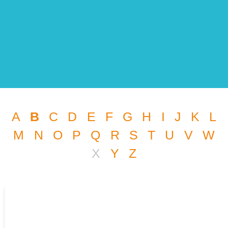
A
B
C
D
E
F
G
H
I
J
K
L
M
N
O
P
Q
R
S
T
U
V
W
X
Y
Z