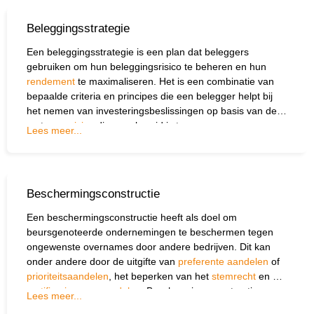
Beleggingsstrategie
Een beleggingsstrategie is een plan dat beleggers
gebruiken om hun beleggingsrisico te beheren en hun
rendement
te maximaliseren. Het is een combinatie van
bepaalde criteria en principes die een belegger helpt bij
het nemen van investeringsbeslissingen op basis van de
mate van
risico
die men bereid is te nemen.
Lees meer...
Beschermingsconstructie
Een beschermings­constructie heeft als doel om
beursgenoteerde ondernemingen te beschermen tegen
ongewenste overnames door andere bedrijven. Dit kan
onder andere door de uitgifte van
preferente aandelen
of
prioriteitsaandelen
, het beperken van het
stemrecht
en de
certificering
van
aandelen
. Beschermingsconstructies
Lees meer...
beperken de vrije verhandelbaarheid van een aandeel en