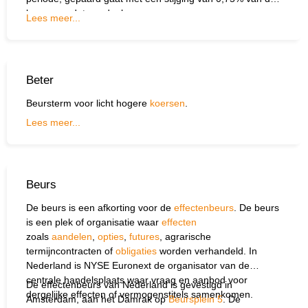
koers van dat aandeel.
Lees meer...
Beter
Beursterm voor licht hogere
koersen
.
Lees meer...
Beurs
De beurs is een afkorting voor de
effectenbeurs
. De beurs
is een plek of organisatie waar
effecten
zoals
aandelen
,
opties
,
futures
, agrarische
termijncontracten of
obligaties
worden verhandeld. In
Neder­land is NYSE Euronext de organisator van de
centrale handelsplaats waar vraag en aanbod voor
De effectenbeurs van Nederland is gevestigd in
dergelijke effecten of vermogenstitels samenkomen.
Amsterdam, aan het Damrak op
Beursplein 5
. De