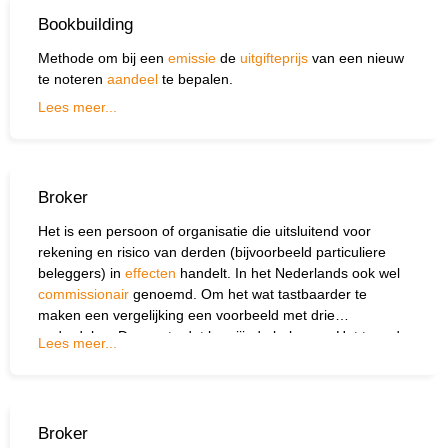
Bookbuilding
Methode om bij een
emissie
de
uitgifteprijs
van een nieuw
te noteren
aandeel
te bepalen.
Lees meer...
Broker
Het is een persoon of organisatie die uitsluitend voor
rekening en risico van derden (bijvoorbeeld particuliere
beleggers) in
effecten
handelt. In het Nederlands ook wel
commissionair
genoemd. Om het wat tastbaarder te
maken een vergelijking een voorbeeld met drie
onderdelen. De eerste dat ben jij, de belegger. Het tweede
Lees meer...
onderdeel is de broker en als laatste is er de beurs. Als
een belegger, jij dus, bijvoorbeeld aandelen wilt kopen op
de beurs dan heb je daar een tussenpersoon voor nodig.
Dat is de broker.
Broker