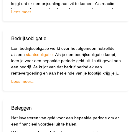
krijgt dat er een prijsdaling aan zit te komen. Als reactie
hierop verkopen andere handelaren hun valuta, waardoor
Lees meer...
de prijs verder daalt. Degenen die de bear trap hebben
ingezet, stoppen met verkopen en kopen juist de
cryptovaluta weer terug. De prijs herstelt zich vervolgens,
waardoor ze winst maken.
Bedrijfsobligatie
Een bedrijfsobligatie werkt over het algemeen hetzelfde
als een
staatsobligatie
. Als je een bedrijfsobligatie koopt,
leen je voor een bepaalde periode geld uit. In dit geval aan
een bedrijf. Je krijgt van dat bedrijf periodiek een
rentevergoeding en aan het einde van je looptijd krijg je je
uitgeleende geld weer terug.
Lees meer...
Beleggen
Het investeren van geld voor een bepaalde periode om er
een financieel voordeel uit te halen.