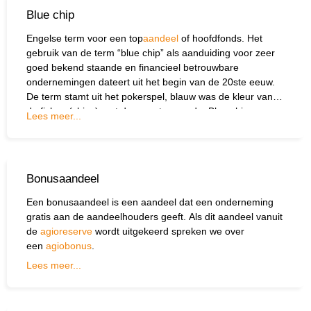
Blue chip
Engelse term voor een top
aandeel
of hoofdfonds. Het
gebruik van de term “blue chip” als aanduiding voor zeer
goed bekend staande en financieel betrouwbare
ondernemingen dateert uit het begin van de 20ste eeuw.
De term stamt uit het pokerspel, blauw was de kleur van
de fiches (chips) met de meeste waarde. Blue chip
Lees meer...
aandelen zijn de aandelen van grote, bekende bedrijven.
Deze bedrijven hebben vaak een stevige
balans
, een hoge
marktkapitalisatie
en een lange historie.
Bonusaandeel
Een bonusaandeel is een aandeel dat een onderneming
gratis aan de aandeelhouders geeft. Als dit aandeel vanuit
de
agioreserve
wordt uitgekeerd spreken we over
een
agiobonus
.
Lees meer...