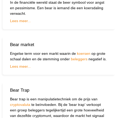
Wat wil je opzoeken?
In de financiële wereld staat de beer symbool voor angst
en pessimisme. Een bear is iemand die een koersdaling
Wil je graag de betekenis van een beleggingsterm
verwacht.
weten of is er een andere vraag die je graag
Lees meer...
beantwoord wilt hebben? We helpen je graag een
handje.
Bear market
Zoek
Zoekknop
naar:
Engelse term voor een markt waarin de
koersen
op grote
schaal dalen en de stemming onder
beleggers
negatief is.
Lees meer...
Bear Trap
Bear trap is een manipulatietechniek om de prijs van
cryptovaluta
te beïnvloeden. Bij de ‘bear trap’ verkoopt
een groep beleggers tegelijkertijd een grote hoeveelheid
van dezelfde cryptomunt, waardoor de markt het signaal