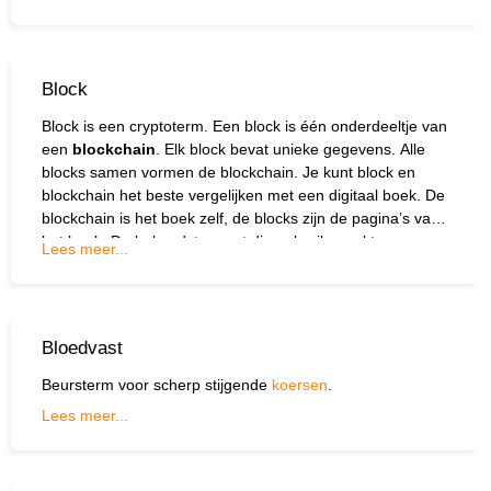
Block
Block is een cryptoterm. Een block is één onderdeeltje van
een
blockchain
. Elk block bevat unieke gegevens. Alle
blocks samen vormen de blockchain. Je kunt block en
blockchain het beste vergelijken met een digitaal boek. De
blockchain is het boek zelf, de blocks zijn de pagina’s van
het boek. De bekendste munt die gebruik maakt van
Lees meer...
blockchain is de
Bitcoin
.
Bloedvast
Beursterm voor scherp stijgende
koersen
.
Lees meer...