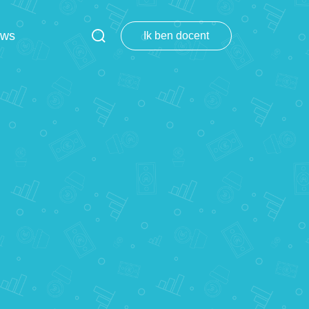
uws
Ik ben docent