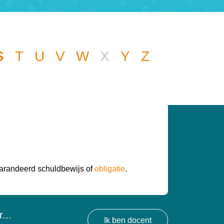
S
T
U
V
W
X
Y
Z
 een andere vraag
een handje.
arandeerd schuldbewijs of
obligatie
.
...
Ik ben docent