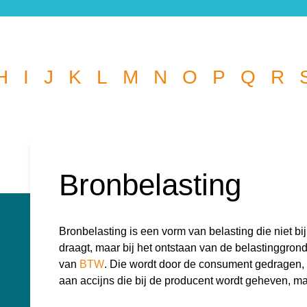
Wat wil je opzoeken?
H
I
J
K
L
M
N
O
P
Q
R
l je graag de betekenis van een beleggingsterm weten of is er
die je graag beantwoord wilt hebben? We helpen je graag 
kknop
k
Bronbelasting
r:
Bronbelasting is een vorm van belasting die niet b
draagt, maar bij het ontstaan van de belastinggron
van
BTW
. Die wordt door de consument gedragen,
aan accijns die bij de producent wordt geheven, 