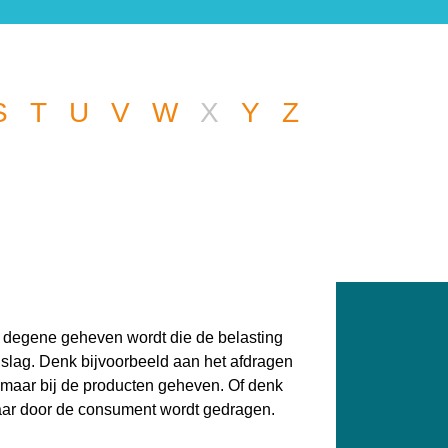
S
T
U
V
W
X
Y
Z
 een andere vraag
een handje.
ij degene geheven wordt die de belasting
dslag. Denk bijvoorbeeld aan het afdragen
 maar bij de producten geheven. Of denk
maar door de consument wordt gedragen.