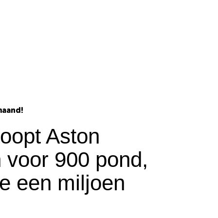
maand!
oopt Aston
n voor 900 pond,
ie een miljoen