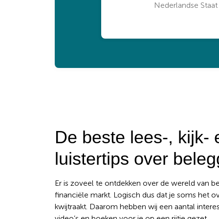
Nederlandse Staat
De beste lees-, kijk- 
luistertips over bele
Er is zoveel te ontdekken over de wereld van 
financiële markt. Logisch dus dat je soms het o
kwijtraakt. Daarom hebben wij een aantal intere
video’s en boeken voor je op een rijtje gezet.