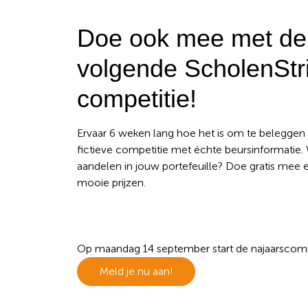
Zoe
Zoek
Doe ook mee met de
naar
volgende ScholenStri
competitie!
Ervaar 6 weken lang hoe het is om te beleggen 
fictieve competitie met échte beursinformatie
aandelen in jouw portefeuille? Doe gratis mee
mooie prijzen.
Op maandag 14 september start de najaarscomp
Meld je nu aan!