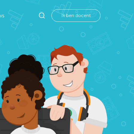
ws
Ik ben docent