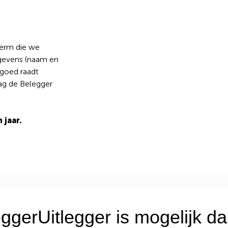
term die we
gevens (naam en
t goed raadt
ag de Belegger
 jaar.
ggerUitlegger is mogelijk da