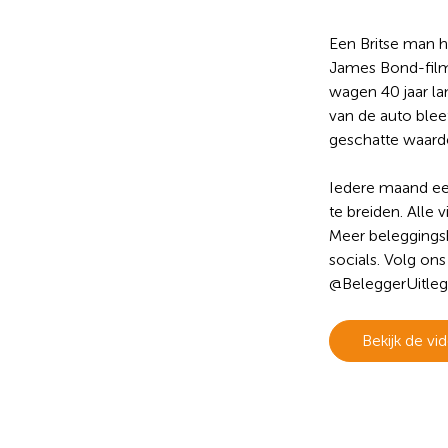
Een Britse man h
James Bond-films
wagen 40 jaar lan
van de auto blee
geschatte waarde
Iedere maand ee
te breiden. Alle vi
Meer beleggings
socials. Volg on
@BeleggerUitleg
Wat wil je opzoeken?
Bekijk de vi
je graag de betekenis van een beleggingsterm weten of is er ee
je graag beantwoord wilt hebben? We helpen je graag een