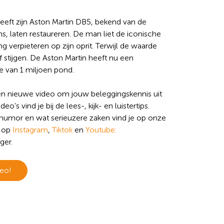
eeft zijn Aston Martin DB5, bekend van de
, laten restaureren. De man liet de iconische
g verpieteren op zijn oprit. Terwijl de waarde
f stijgen. De Aston Martin heeft nu een
 van 1 miljoen pond.
n nieuwe video om jouw beleggingskennis uit
deo’s vind je bij de lees-, kijk- en luistertips.
humor en wat serieuzere zaken vind je op onze
s op
Instagram
,
Tiktok
en
Youtube:
ger.
deo!
n andere vraag die
 handje.