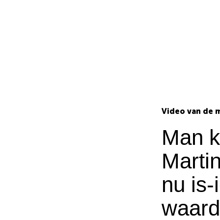
Video van de 
Man k
Marti
nu is-
waard