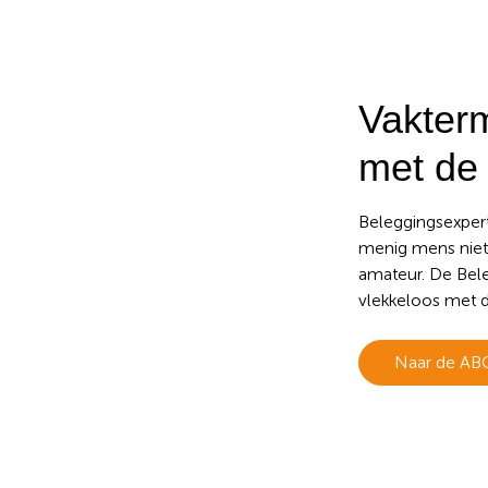
Vakter
met de
Beleggingsexpert
menig mens niet 
amateur. De Bele
vlekkeloos met d
Naar de AB