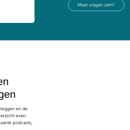
Meer vragen zien?
en
ggen
beleggen en de
verzicht even
ssante podcasts,