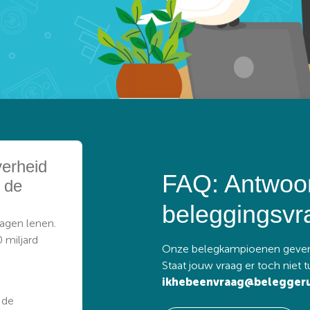
erheid
FAQ: Antwoor
j de
beleggingsvr
agen lenen.
0 miljard
Onze belegkampioenen geven 
Staat jouw vraag er toch niet 
ikhebeenvraag@beleggeru
 de