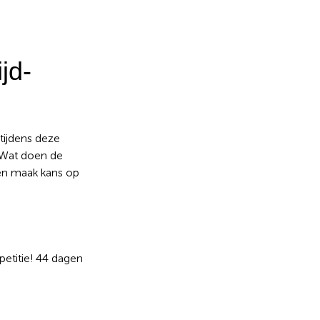
k
knop
:
jd-
tijdens deze
. Wat doen de
 en maak kans op
etitie!
44
dagen