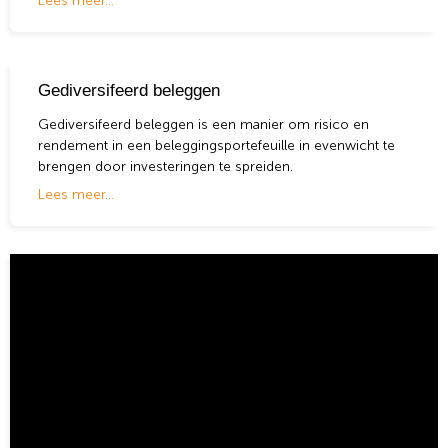
Lees meer...
hogere prijs van € 20. Dan pas kun je ze leveren. Heb je ze
wel in je bezit (gedekt schrijven) dan beperk je het risico.
Gediversifeerd beleggen
Gediversifeerd beleggen is een manier om
risico
en
rendement
in een beleggings
portefeuille
in evenwicht te
brengen door investeringen te spreiden.
Lees meer...