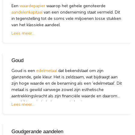
Een
waardepapier
waarop het gehele genoteerde
aandelenkapitaal
van een onderneming staat vermeld. Dit
in tegenstelling tot de soms vele miljoenen losse stukken
van het klassieke aandeel.
Lees meer...
Goud
Goud is een
edelmetaal
dat bekendstaat om zijn
glanzende, gele kleur. Het is zeldzaam, wat bijdraagt ​​aan
zijn hoge waarde en de benaming als een ‘edelmetaal’. Dit
metaal is gewild vanwege zowel zijn esthetische
aantrekkingskracht als zijn financiële waarde en daarom
geschikt om in te beleggen net als
zilver
.
Lees meer...
Goudgerande aandelen