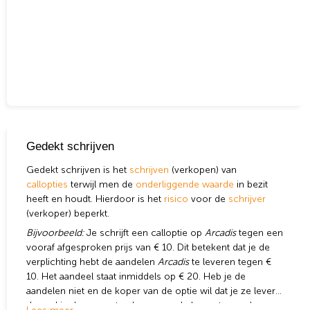
Wat wil je opzoeken?
Gedekt schrijven
Wil je graag de betekenis van een beleggingsterm
Gedekt schrijven is het
schrijven
(verkopen) van
weten of is er een andere vraag die je graag
callopties
terwijl men de
onderliggende waarde
in bezit
beantwoord wilt hebben? We helpen je graag een
heeft en houdt. Hierdoor is het
risico
voor de
schrijver
handje.
(verkoper) beperkt.
Bijvoorbeeld:
Je schrijft een calloptie op
Arcadis
tegen een
vooraf afgesproken prijs van € 10. Dit betekent dat je de
Zoek
Zoekknop
verplichting hebt de aandelen
Arcadis
te leveren tegen €
naar:
10. Het aandeel staat inmiddels op € 20. Heb je de
aandelen niet en de koper van de optie wil dat je ze levert,
dan zul je deze moeten kopen op de beurs tegen de