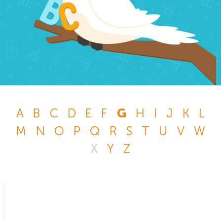
A
B
C
D
E
F
G
H
I
J
K
L
M
N
O
P
Q
R
S
T
U
V
W
X
Y
Z