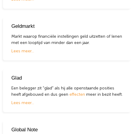
Geld heeft, ongeacht de vorm, drie verschillende functies.
Het is een ruilmiddel – een betaalmiddel met een waarde
waarin iedereen vertrouwen heeft. Geld is ook een
rekeneenheid waarmee de prijs van goederen en diensten
Geldmarkt
kan worden bepaald. En het is een waardeopslagmiddel.
Markt waarop financiële instellingen geld uitzetten of lenen
met een looptijd van minder dan een jaar.
Lees meer...
Glad
Een belegger zit “glad” als hij alle openstaande posities
heeft afgebouwd en dus geen
effecten
meer in bezit heeft.
Lees meer...
Global Note