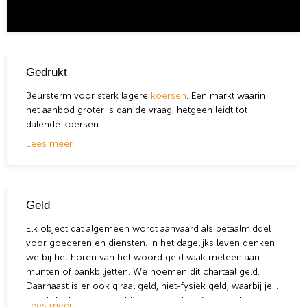
Gedrukt
Beursterm voor sterk lagere
koersen
. Een markt waarin
het aanbod groter is dan de vraag, hetgeen leidt tot
dalende koersen.
Lees meer...
Geld
Elk object dat algemeen wordt aanvaard als betaalmiddel
voor goederen en diensten. In het dagelijks leven denken
we bij het horen van het woord geld vaak meteen aan
munten of bankbiljetten. We noemen dit chartaal geld.
Daarnaast is er ook giraal geld, niet-fysiek geld, waarbij je
moet denken aan je saldo op je bank,- of spaarrekening.
Lees meer...