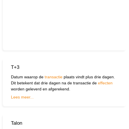
T+3
Datum waarop de
transactie
plaats vindt plus drie dagen.
Dit betekent dat drie dagen na de transactie de
effecten
worden geleverd en afgerekend.
Lees meer...
Wat wil je opzoeken?
Wil je graag de betekenis van een beleggingsterm
weten of is er een andere vraag die je graag
Talon
beantwoord wilt hebben? We helpen je graag een