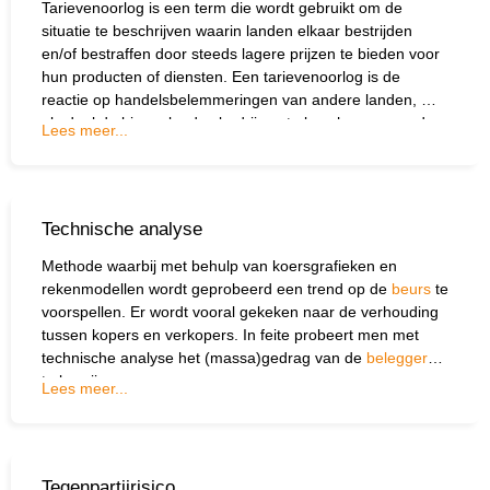
Tarievenoorlog is een term die wordt gebruikt om de
situatie te beschrijven waarin landen elkaar bestrijden
en/of bestraffen door steeds lagere prijzen te bieden voor
hun producten of diensten. Een tarievenoorlog is de
reactie op handelsbelemmeringen van andere landen, met
als doel de binnenlandse bedrijven te beschermen en de
Lees meer...
handel te beïnvloeden.
Technische analyse
Methode waarbij met behulp van koersgrafieken en
rekenmodellen wordt geprobeerd een trend op de
beurs
te
voorspellen. Er wordt vooral gekeken naar de verhouding
tussen kopers en verkopers. In feite probeert men met
technische analyse het (massa)gedrag van de
beleggers
te begrijpen.
Lees meer...
Tegenpartijrisico