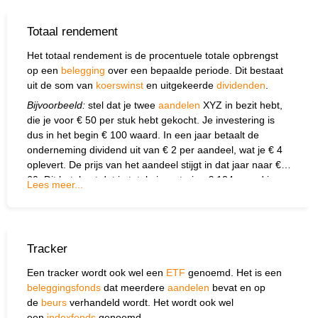
Totaal rendement
Het totaal rendement is de procentuele totale opbrengst
op een
belegging
over een bepaalde periode. Dit bestaat
uit de som van
koerswinst
en uitgekeerde
dividenden
.
Bijvoorbeeld:
stel dat je twee
aandelen
XYZ in bezit hebt,
die je voor € 50 per stuk hebt gekocht. Je investering is
dus in het begin € 100 waard. In een jaar betaalt de
onderneming dividend uit van € 2 per aandeel, wat je € 4
oplevert. De prijs van het aandeel stijgt in dat jaar naar €
60. Dit betekent dat je totale investering € 124 waard is
Lees meer...
(de waarde van de aandelen plus dividend). Vervolgens
trek je de oorspronkelijke waarde van de investering (€
100) af van de nieuwe waarde (€ 124) en deelt dit door €
100. Om het rendement in procenten uitgedrukt te krijgen,
Tracker
vermenigvuldig je de uitkomst met 100. Zo komt je op een
jaarlijks rendement van 24%.
Een tracker wordt ook wel een
ETF
genoemd. Het is een
beleggingsfonds
dat meerdere
aandelen
bevat en op
de
beurs
verhandeld wordt. Het wordt ook wel
een
indexfonds
genoemd.