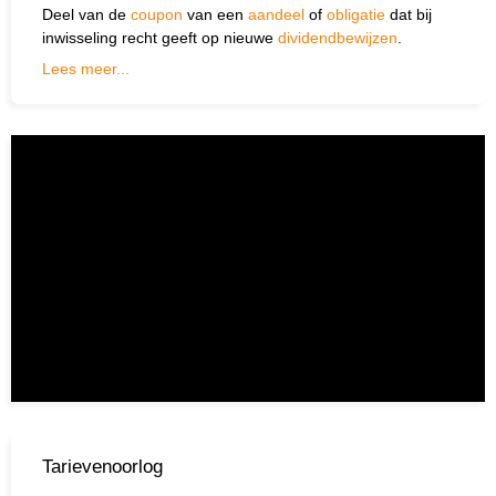
handje.
Deel van de
coupon
van een
aandeel
of
obligatie
dat bij
inwisseling recht geeft op nieuwe
dividend­bewijzen
.
Lees meer...
Zoek
Zoekknop
naar:
Tarievenoorlog