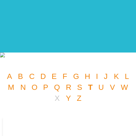
A
B
C
D
E
F
G
H
I
J
K
L
M
N
O
P
Q
R
S
T
U
V
W
X
Y
Z