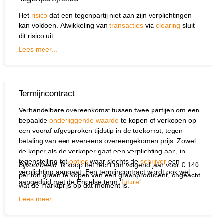
Het
risico
dat een tegenpartij niet aan zijn verplichtingen
kan voldoen. Afwikkeling van
transacties
via
clearing
sluit
dit risico uit.
Lees meer...
Termijncontract
Verhandelbare overeenkomst tussen twee partijen om een
bepaalde
onderliggende waarde
te kopen of verkopen op
een vooraf afgesproken tijdstip in de toekomst, tegen
betaling van een eveneens overeengekomen prijs. Zowel
de koper als de verkoper gaat een verplichting aan, in
tegenstelling tot
opties
waar slechts de
schrijver
een
Bijvoorbeeld:
ik koop het recht om volgend jaar voor € 140
verplichting aangaat. Een termijncontract wordt ook wel
per ton graan te kopen van een graanproducent, ongeacht
aangeduid met de Engelse term ‘
future
‘.
wat de marktprijs op dat moment is.
Lees meer...