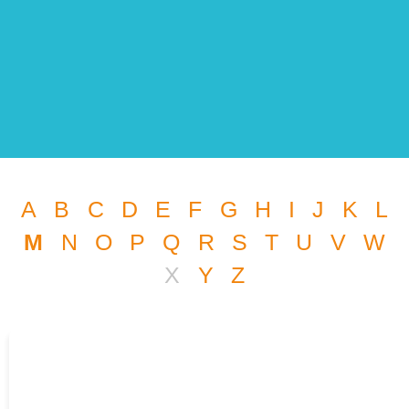
A
B
C
D
E
F
G
H
I
J
K
L
M
N
O
P
Q
R
S
T
U
V
W
X
Y
Z