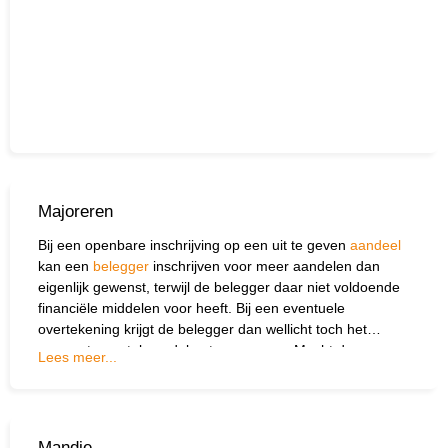
Majoreren
Bij een openbare inschrijving op een uit te geven
aandeel
kan een
belegger
inschrijven voor meer aandelen dan
eigenlijk gewenst, terwijl de belegger daar niet voldoende
financiële middelen voor heeft. Bij een eventuele
overtekening krijgt de belegger dan wellicht toch het
gewenste aantal aandelen toegewezen. Mocht de
Lees meer...
belangstelling voor de
emissie
tegenvallen dan kan de
inschrijvende belegger verplicht worden om het volledige
aantal aandelen af te nemen waarvoor men heeft
ingeschreven. Dit kan een aanzienlijk financieel risico
Mandje