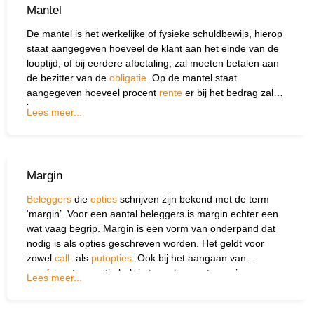
Mantel
De mantel is het werkelijke of fysieke schuldbewijs, hierop
staat aangegeven hoeveel de klant aan het einde van de
looptijd, of bij eerdere afbetaling, zal moeten betalen aan
de bezitter van de
obligatie
. Op de mantel staat
aangegeven hoeveel procent
rente
er bij het bedrag zal
komen.
Lees meer...
Margin
Beleggers
die
opties
schrijven zijn bekend met de term
‘margin’. Voor een aantal beleggers is margin echter een
wat vaag begrip. Margin is een vorm van onderpand dat
nodig is als opties geschreven worden. Het geldt voor
zowel
call-
als
putopties
. Ook bij het aangaan van
een
future
transactie heb je te maken met margin.
Lees meer...