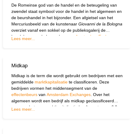
De Romeinse god van de handel en de beteugeling van
zwendel staat symbool voor de handel in het algemeen en
de beurshandel in het bijzonder. Een afgietsel van het
Mercuriusbeeld van de kunstenaar
Giovanni de la Bologna
overziet vanaf een sokkel op de publieksgalerij de
handelaren op de beursvloer van
Amsterdam Exchanges
.
Lees meer...
Midkap
Midkap is de term die wordt gebruikt om bedrijven met een
gemiddelde
marktkapitalisatie
te classificeren. Deze
bedrijven vormen het middensegment van de
effectenbeurs
van
Amsterdam Exchanges
. Over het
algemeen wordt een bedrijf als midkap geclassificeerd
wanneer het een marktkapitalisatie heeft van tussen € 2
Lees meer...
miljard en € 10 miljard.