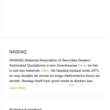
NASDAQ
NASDAQ (National Association of Securities Dealers
Automated Quotations) is een Amerikaanse
beurs
en het
is ook een bekende
index
. De Nasdaq bestaat sinds 1971
Wat wil je opzoeken?
en was destijds de eerste en enige elektronische beurs ter
wereld. Nasdaq heeft haar groei mede te danken aan
Wil je graag de betekenis van een beleggingsterm
soepelere toetredingseisen waardoor ICT-bedrijven als
Lees meer...
weten of is er een andere vraag die je graag
Microsoft, Apple en Intel hun beursgang konden maken.
beantwoord wilt hebben? We helpen je graag een
De Nasdaq bestaat vooral uit ICT-bedrijven,
handje.
biotechnologie en andere relatief jonge bedrijfstakken.
Nationaal product