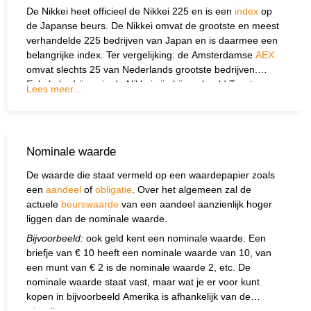
De Nikkei heet officieel de Nikkei 225 en is een
index
op
de Japanse beurs. De Nikkei omvat de grootste en meest
verhandelde 225 bedrijven van Japan en is daarmee een
belangrijke index. Ter vergelijking: de Amsterdamse
AEX
omvat slechts 25 van Nederlands grootste bedrijven.
Enkele bedrijven in de Nikkei zijn bijvoorbeeld Toyota,
Lees meer...
Mitsubishi, Canon, Nintendo, Honda en Sony.
Nominale waarde
De waarde die staat vermeld op een waardepapier zoals
een
aandeel
of
obligatie
. Over het algemeen zal de
actuele
beurswaarde
van een aandeel aanzienlijk hoger
liggen dan de nominale waarde.
Bijvoorbeeld:
ook geld kent een nominale waarde. Een
briefje van € 10 heeft een nominale waarde van 10, van
een munt van € 2 is de nominale waarde 2, etc. De
nominale waarde staat vast, maar wat je er voor kunt
kopen in bijvoorbeeld Amerika is afhankelijk van de