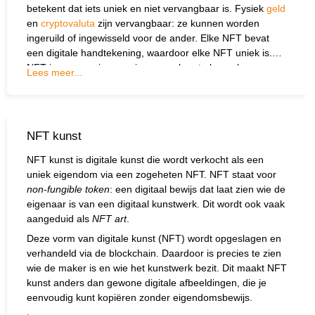
betekent dat iets uniek en niet vervangbaar is. Fysiek
geld
en
cryptovaluta
zijn vervangbaar: ze kunnen worden
ingeruild of ingewisseld voor de ander. Elke NFT bevat
een digitale handtekening, waardoor elke NFT uniek is.
NFT is een manier om eigenaarschap te koppelen aan
Lees meer...
digitale objecten. Alles wat digitaal is wordt daarmee een
soort onvervangbaar digitaal kunstwerk.
NFT kunst
NFT kunst is digitale kunst die wordt verkocht als een
uniek eigendom via een zogeheten NFT. NFT staat voor
non-fungible token
: een digitaal bewijs dat laat zien wie de
eigenaar is van een digitaal kunstwerk. Dit wordt ook vaak
aangeduid als
NFT art
.
Deze vorm van digitale kunst (NFT) wordt opgeslagen en
verhandeld via de
blockchain
. Daardoor is precies te zien
wie de maker is en wie het kunstwerk bezit. Dit maakt NFT
kunst anders dan gewone digitale afbeeldingen, die je
eenvoudig kunt kopiëren zonder eigendomsbewijs.