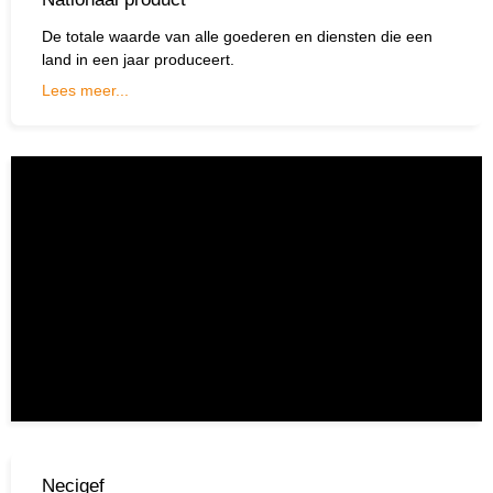
Zoek
Zoekknop
De totale waarde van alle goederen en diensten die een
naar:
land in een jaar produceert.
Lees meer...
Necigef