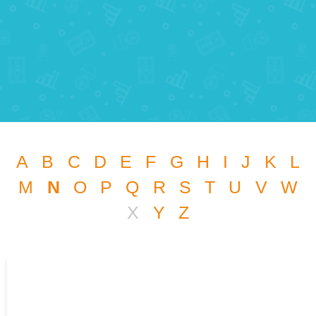
A
B
C
D
E
F
G
H
I
J
K
L
M
N
O
P
Q
R
S
T
U
V
W
X
Y
Z