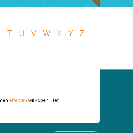
S
T
U
V
W
X
Y
Z
n andere vraag die
 handje.
n men
effecten
wil kopen. Het