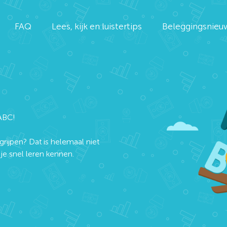
FAQ
Lees, kijk en luistertips
Beleggingsnieu
ABC!
grijpen? Dat is helemaal niet
e snel leren kennen.