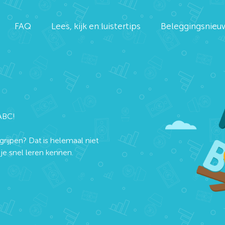
FAQ
Lees, kijk en luistertips
Beleggingsnieu
ABC!
grijpen? Dat is helemaal niet
e snel leren kennen.