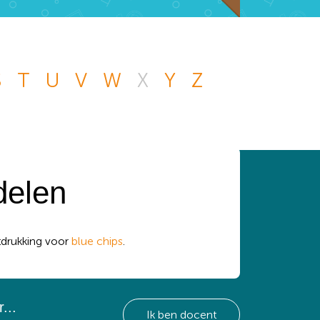
S
T
U
V
W
X
Y
Z
n andere vraag die
 handje.
delen
tdrukking voor
blue chips
.
...
Ik ben docent