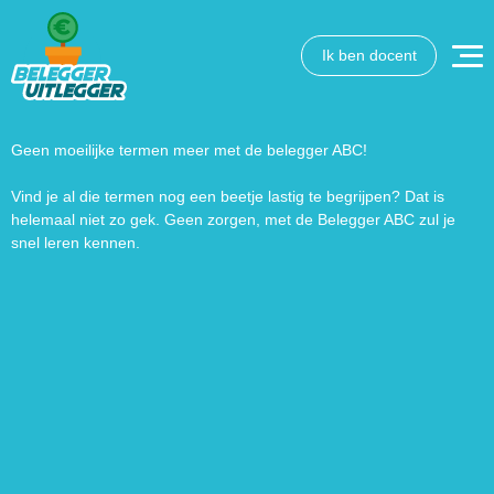
Ik ben docent
Wat wil je opzoeken?
Wil je graag de betekenis van een beleggingsterm weten
of is er een andere vraag die je graag beantwoord wilt
Geen moeilijke termen meer met de belegger ABC!
hebben? We helpen je graag een handje.
Vind je al die termen nog een beetje lastig te begrijpen? Dat is
helemaal niet zo gek. Geen zorgen, met de Belegger ABC zul je
Zoek
Zoekknop
snel leren kennen.
naar: