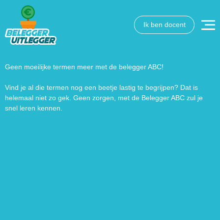
Ik ben docent
Wat wil je opzoeken?
Wil je graag de betekenis van een beleggingsterm weten
of is er een andere vraag die je graag beantwoord wilt
Geen moeilijke termen meer met de belegger ABC!
hebben? We helpen je graag een handje.
Vind je al die termen nog een beetje lastig te begrijpen? Dat is
helemaal niet zo gek. Geen zorgen, met de Belegger ABC zul je
Zoek
Zoekknop
snel leren kennen.
naar: