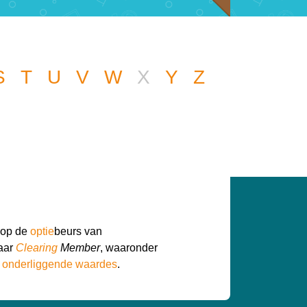
S
T
U
V
W
X
Y
Z
 een andere vraag
een handje.
 op de
optie
beurs van
haar
Clearing
Member
, waaronder
e
onderliggende waardes
.