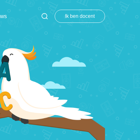
uws
Ik ben docent