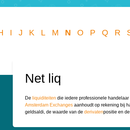
Wat wil je opzoeken?
H
I
J
K
L
M
N
O
P
Q
R
l je graag de betekenis van een beleggingsterm weten of is er
die je graag beantwoord wilt hebben? We helpen je graag 
kknop
k
Net liq
r:
De
liquiditeiten
die iedere professionele handelaar
Amsterdam Exchanges
aanhoudt op rekening bij 
geldsaldi, de waarde van de
derivaten
positie en d