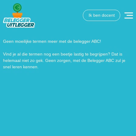
Ik ben docent
Wat wil je opzoeken?
Wil je graag de betekenis van een beleggingsterm weten
of is er een andere vraag die je graag beantwoord wilt
Geen moeilijke termen meer met de belegger ABC!
hebben? We helpen je graag een handje.
Vind je al die termen nog een beetje lastig te begrijpen? Dat is
helemaal niet zo gek. Geen zorgen, met de Belegger ABC zul je
Zoek
Zoekknop
snel leren kennen.
naar: