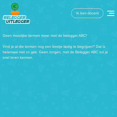
Ik ben docent
Wat wil je opzoeken?
Wil je graag de betekenis van een beleggingsterm weten
of is er een andere vraag die je graag beantwoord wilt
Geen moeilijke termen meer met de belegger ABC!
hebben? We helpen je graag een handje.
Vind je al die termen nog een beetje lastig te begrijpen? Dat is
helemaal niet zo gek. Geen zorgen, met de Belegger ABC zul je
Zoek
Zoekknop
snel leren kennen.
naar: