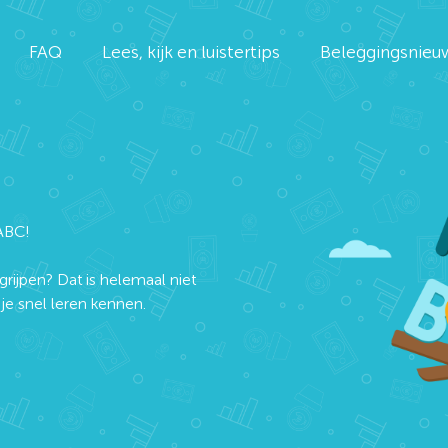
FAQ
Lees, kijk en luistertips
Beleggingsnieu
ABC!
grijpen? Dat is helemaal niet
e snel leren kennen.