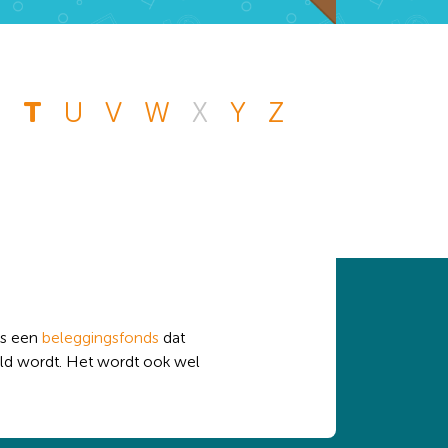
S
T
U
V
W
X
Y
Z
n andere vraag die
 handje.
is een
beleggingsfonds
dat
d wordt. Het wordt ook wel