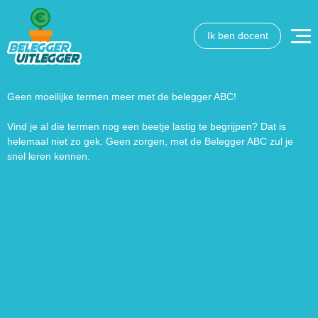
Ik ben docent
Wat wil je opzoeken?
Wil je graag de betekenis van een beleggingsterm weten
of is er een andere vraag die je graag beantwoord wilt
Geen moeilijke termen meer met de belegger ABC!
hebben? We helpen je graag een handje.
Vind je al die termen nog een beetje lastig te begrijpen? Dat is
helemaal niet zo gek. Geen zorgen, met de Belegger ABC zul je
Zoek
Zoekknop
snel leren kennen.
naar: