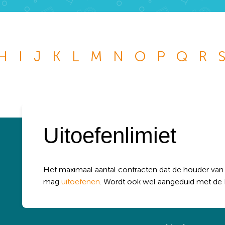
Wat wil je opzoeken?
H
I
J
K
L
M
N
O
P
Q
R
 je graag de betekenis van een beleggingsterm weten of is er ee
je graag beantwoord wilt hebben? We helpen je graag een
k
kknop
Uitoefenlimiet
:
Het maximaal aantal contracten dat de houder va
mag
uitoefenen
. Wordt ook wel aangeduid met de