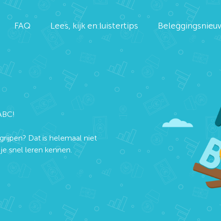
FAQ
Lees, kijk en luistertips
Beleggingsnieu
ABC!
grijpen? Dat is helemaal niet
e snel leren kennen.