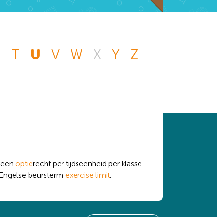
S
T
U
V
W
X
Y
Z
n andere vraag die
 handje.
n een
optie
recht per tijdseenheid per klasse
 Engelse beursterm
exercise limit
.