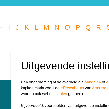
H
I
J
K
L
M
N
O
P
Q
R
Wat wil je opzoeken?
l je graag de betekenis van een beleggingsterm weten of is er
die je graag beantwoord wilt hebben? We helpen je graag 
Uitgevende instell
kknop
k
r:
Een onderneming of de overheid die
aandelen
of
o
kapitaalmarkt zoals de
effectenbeurs
van
Amsterda
worden ook wel
emittenten
genoemd.
Bijvoorbeeld:
voorbeelden van uitgevende instellin