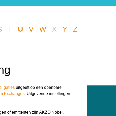
S
T
U
V
W
X
Y
Z
 een andere vraag
een handje.
ing
bligaties
uitgeeft op een openbare
m Exchanges
. Uitgevende instellingen
gen of emittenten zijn AKZO Nobel,