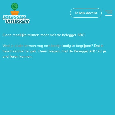
Ik ben docent
Wat wil je opzoeken?
Wil je graag de betekenis van een beleggingsterm weten
of is er een andere vraag die je graag beantwoord wilt
Geen moeilijke termen meer met de belegger ABC!
hebben? We helpen je graag een handje.
Vind je al die termen nog een beetje lastig te begrijpen? Dat is
helemaal niet zo gek. Geen zorgen, met de Belegger ABC zul je
Zoek
Zoekknop
snel leren kennen.
naar: