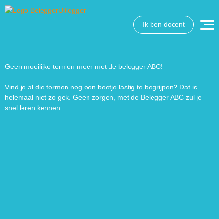
Ik ben docent
Geen moeilijke termen meer met de belegger ABC!
Vind je al die termen nog een beetje lastig te begrijpen? Dat is
helemaal niet zo gek. Geen zorgen, met de Belegger ABC zul je
snel leren kennen.
Wat wil je opzoeken?
Wil je graag de betekenis van een beleggingsterm