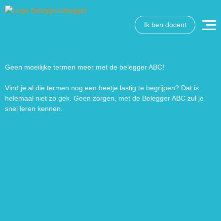
Ik ben docent
Geen moeilijke termen meer met de belegger ABC!
Vind je al die termen nog een beetje lastig te begrijpen? Dat is
helemaal niet zo gek. Geen zorgen, met de Belegger ABC zul je
snel leren kennen.
Wat wil je opzoeken?
Wil je graag de betekenis van een beleggingsterm