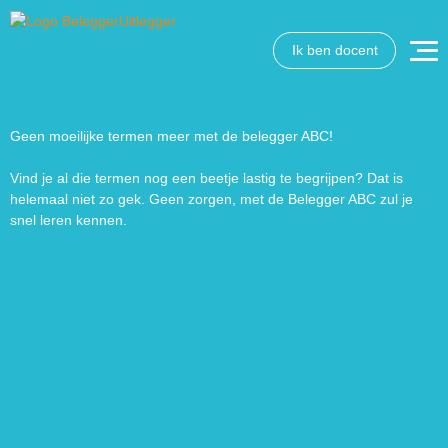
Ik ben docent
Wat wil je opzoeken?
Wil je graag de betekenis van een beleggingsterm weten
of is er een andere vraag die je graag beantwoord wilt
Geen moeilijke termen meer met de belegger ABC!
hebben? We helpen je graag een handje.
Vind je al die termen nog een beetje lastig te begrijpen? Dat is
helemaal niet zo gek. Geen zorgen, met de Belegger ABC zul je
Zoek
Zoekknop
snel leren kennen.
naar: