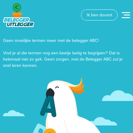
Ik ben docent
Wat wil je opzoeken?
Wil je graag de betekenis van een beleggingsterm weten
of is er een andere vraag die je graag beantwoord wilt
Geen moeilijke termen meer met de belegger ABC!
hebben? We helpen je graag een handje.
Vind je al die termen nog een beetje lastig te begrijpen? Dat is
helemaal niet zo gek. Geen zorgen, met de Belegger ABC zul je
Zoek
Zoekknop
snel leren kennen.
naar: