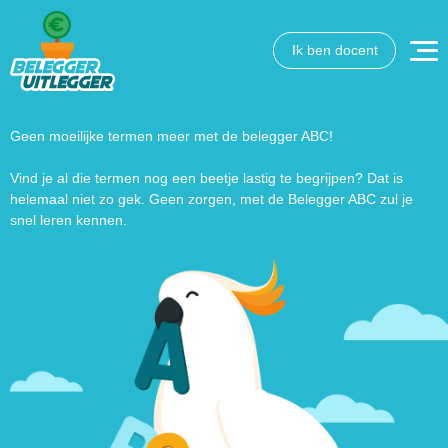
Ik ben docent
Wat wil je opzoeken?
Wil je graag de betekenis van een beleggingsterm weten
of is er een andere vraag die je graag beantwoord wilt
Geen moeilijke termen meer met de belegger ABC!
hebben? We helpen je graag een handje.
Vind je al die termen nog een beetje lastig te begrijpen? Dat is
helemaal niet zo gek. Geen zorgen, met de Belegger ABC zul je
Zoek
Zoekknop
snel leren kennen.
naar: