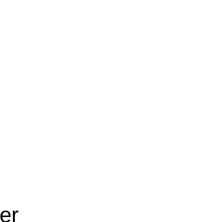
en handje.
er