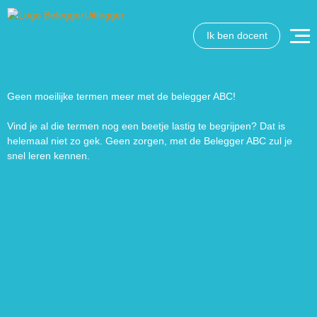
Ik ben docent
Geen moeilijke termen meer met de belegger ABC!
Vind je al die termen nog een beetje lastig te begrijpen? Dat is
helemaal niet zo gek. Geen zorgen, met de Belegger ABC zul je
snel leren kennen.
Wat wil je opzoeken?
Wil je graag de betekenis van een beleggingsterm