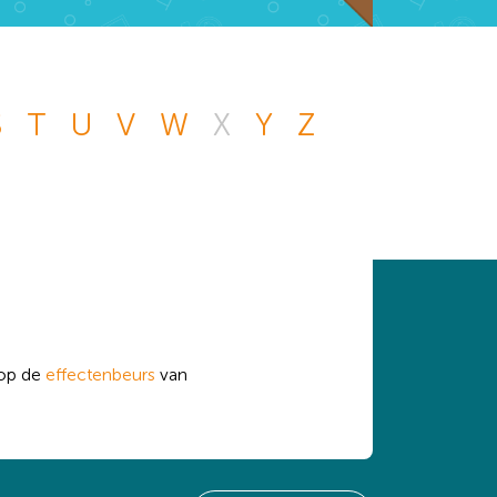
S
T
U
V
W
X
Y
Z
n andere vraag die
 handje.
op de
effectenbeurs
van