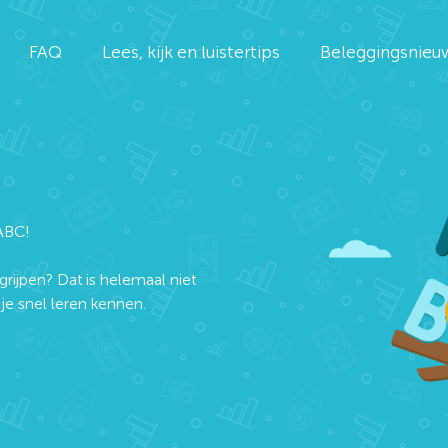
FAQ
Lees, kijk en luistertips
Beleggingsnieu
ABC!
grijpen? Dat is helemaal niet
e snel leren kennen.