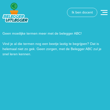
Ik ben docent
Wat wil je opzoeken?
Wil je graag de betekenis van een beleggingsterm weten
of is er een andere vraag die je graag beantwoord wilt
Geen moeilijke termen meer met de belegger ABC!
hebben? We helpen je graag een handje.
Vind je al die termen nog een beetje lastig te begrijpen? Dat is
helemaal niet zo gek. Geen zorgen, met de Belegger ABC zul je
Zoek
Zoekknop
snel leren kennen.
naar: