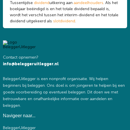
Tussentijdse
dividend
uitkering aan
aandeelhouders
. Als het
boekjaar beëindigd is en het totale dividend bepaald is,
wordt het verschil tussen het interim-dividend en het totale
dividend uitgekeerd als
slotdividend
.
Contact opnemen?
info@beleggeruitlegger.nl
BeleggerUitlegger is een nonprofit organisatie. Wij helpen
beginners bij beleggen. Ons doel is om jongeren te helpen bij een
goede voorbereiding op eventueel beleggen. Dit doen we met
betrouwbare en onafhankelijke informatie over aandelen en
beleggen.
Navigeer naar...
BeleggerUitlegger