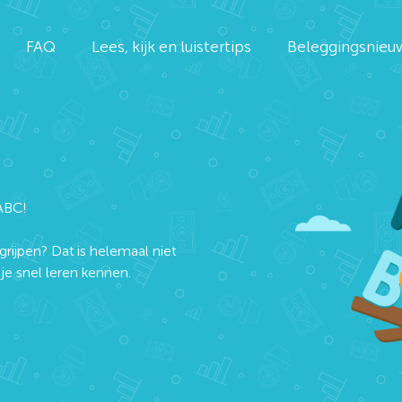
FAQ
Lees, kijk en luistertips
Beleggingsnieu
ABC!
grijpen? Dat is helemaal niet
e snel leren kennen.