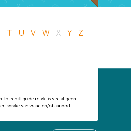
S
T
U
V
W
X
Y
Z
n andere vraag die
 handje.
 In een illiquide markt is veelal geen
een sprake van vraag en/of aanbod.