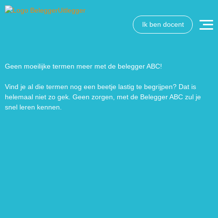
Ik ben docent
Wat wil je opzoeken?
Wil je graag de betekenis van een beleggingsterm weten
of is er een andere vraag die je graag beantwoord wilt
Geen moeilijke termen meer met de belegger ABC!
hebben? We helpen je graag een handje.
Vind je al die termen nog een beetje lastig te begrijpen? Dat is
helemaal niet zo gek. Geen zorgen, met de Belegger ABC zul je
Zoek
Zoekknop
snel leren kennen.
naar: