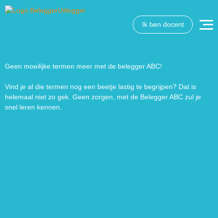
Ik ben docent
Wat wil je opzoeken?
Wil je graag de betekenis van een beleggingsterm weten
of is er een andere vraag die je graag beantwoord wilt
Geen moeilijke termen meer met de belegger ABC!
hebben? We helpen je graag een handje.
Vind je al die termen nog een beetje lastig te begrijpen? Dat is
helemaal niet zo gek. Geen zorgen, met de Belegger ABC zul je
Zoek
Zoekknop
snel leren kennen.
naar: