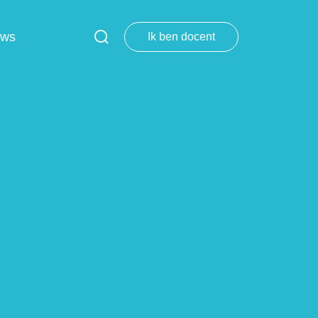
uws
Ik ben docent