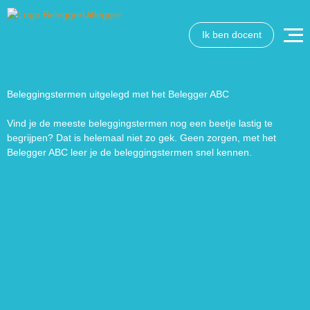
Ik ben docent
Wat wil je opzoeken?
Wil je graag de betekenis van een beleggingsterm weten
of is er een andere vraag die je graag beantwoord wilt
Beleggingstermen uitgelegd met het Belegger ABC
hebben? We helpen je graag een handje.
Vind je de meeste beleggingstermen nog een beetje lastig te
begrijpen? Dat is helemaal niet zo gek. Geen zorgen, met het
Zoek
Zoekknop
Belegger ABC leer je de beleggingstermen snel kennen.
naar: