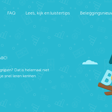
FAQ
Lees, kijk en luistertips
Beleggingsnieu
ABC!
grijpen? Dat is helemaal niet
e snel leren kennen.