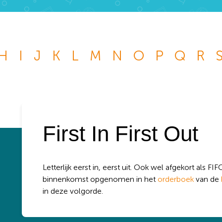
Wat wil je opzoeken?
H
I
J
K
L
M
N
O
P
Q
R
 je graag de betekenis van een beleggingsterm weten of is er ee
je graag beantwoord wilt hebben? We helpen je graag een
k
kknop
First In First Out
:
Letterlijk eerst in, eerst uit. Ook wel afgekort als FIF
binnenkomst opgenomen in het
orderboek
van de
in deze volgorde.