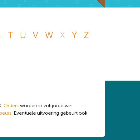
S
T
U
V
W
X
Y
Z
n andere vraag die
 handje.
O.
Orders
worden in volgorde van
beurs
. Eventuele uitvoering gebeurt ook