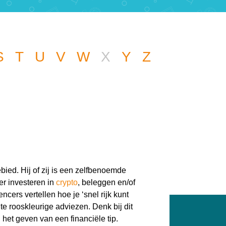
S
T
U
V
W
X
Y
Z
 een andere vraag
een handje.
bied. Hij of zij is een zelfbenoemde
er investeren in
crypto
, beleggen en/of
encers vertellen hoe je ‘snel rijk kunt
te rooskleurige adviezen. Denk bij dit
 het geven van een financiële tip.