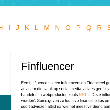
H
I
J
K
L
M
N
O
P
Q
R
Wat wil je opzoeken?
l je graag de betekenis van een beleggingsterm weten of is er
die je graag beantwoord wilt hebben? We helpen je graag 
Finfluencer
kknop
k
r:
Een f-influencer is een influencers op Financieel ge
adviseur die, vaak op social media, advies geeft ov
handelen in webproducten zoals
NFT’s
. Deze influ
worden’. Soms geven ze foutieve financiële tips en 
soort adviezen altijd na wie het meest verdiend aan