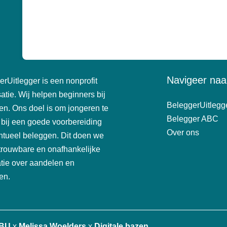
Navigeer naar
rUitlegger is een nonprofit
atie. Wij helpen beginners bij
BeleggerUitlegg
en. Ons doel is om jongeren te
Belegger ABC
 bij een goede voorbereiding
Over ons
ntueel beleggen. Dit doen we
trouwbare en onafhankelijke
atie over aandelen en
en.
 BU
x
Melissa Woelders
x
Digitale bazen