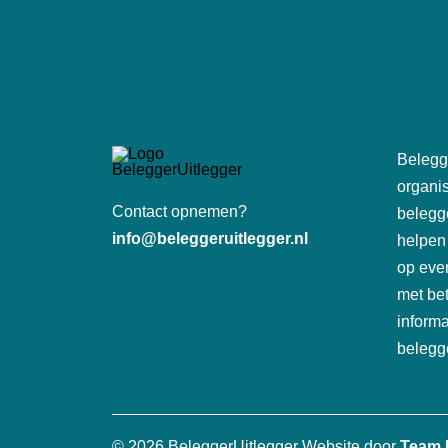
Belegge
organis
Contact opnemen?
belegg
info@beleggeruitlegger.nl
helpen
op eve
met be
inform
belegg
© 2026 BeleggerUitlegger
Website door
Team