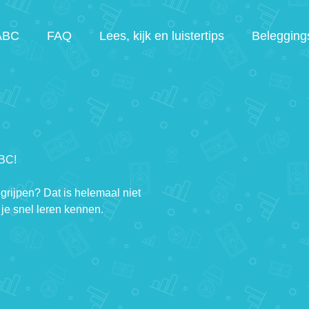
ABC
FAQ
Lees, kijk en luistertips
Belegging
ABC!
egrijpen? Dat is helemaal niet
je snel leren kennen.