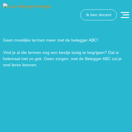
Ik ben docent
Wat wil je opzoeken?
Wil je graag de betekenis van een beleggingsterm weten
of is er een andere vraag die je graag beantwoord wilt
Geen moeilijke termen meer met de belegger ABC!
hebben? We helpen je graag een handje.
Vind je al die termen nog een beetje lastig te begrijpen? Dat is
helemaal niet zo gek. Geen zorgen, met de Belegger ABC zul je
Zoek
Zoekknop
snel leren kennen.
naar: