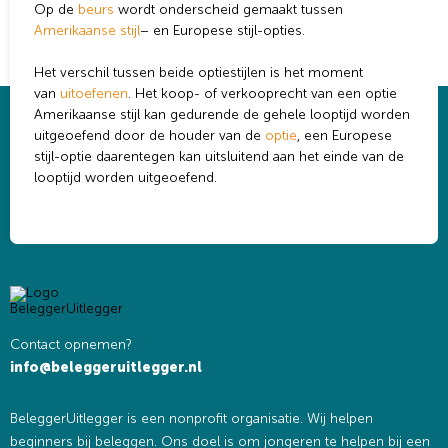
Op de
beurs
wordt onderscheid gemaakt tussen
Amerikaanse stijl
– en Europese stijl-opties.
Het verschil tussen beide optiestijlen is het moment
van
uitoefenen
. Het koop- of verkooprecht van een optie
Amerikaanse stijl kan gedurende de gehele looptijd worden
uitgeoefend door de houder van de
optie
, een Europese
stijl-optie daarentegen kan uitsluitend aan het einde van de
looptijd worden uitgeoefend.
Contact opnemen?
info@beleggeruitlegger.nl
BeleggerUitlegger is een nonprofit organisatie. Wij helpen
beginners bij beleggen. Ons doel is om jongeren te helpen bij een