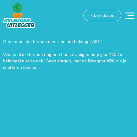
Ik ben docent
Wat wil je opzoeken?
Wil je graag de betekenis van een beleggingsterm weten
of is er een andere vraag die je graag beantwoord wilt
Geen moeilijke termen meer met de belegger ABC!
hebben? We helpen je graag een handje.
Vind je al die termen nog een beetje lastig te begrijpen? Dat is
helemaal niet zo gek. Geen zorgen, met de Belegger ABC zul je
Zoek
Zoekknop
snel leren kennen.
naar: