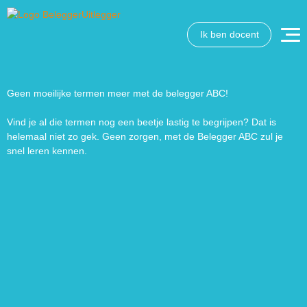
Ik ben docent
Wat wil je opzoeken?
Wil je graag de betekenis van een beleggingsterm weten
of is er een andere vraag die je graag beantwoord wilt
Geen moeilijke termen meer met de belegger ABC!
hebben? We helpen je graag een handje.
Vind je al die termen nog een beetje lastig te begrijpen? Dat is
helemaal niet zo gek. Geen zorgen, met de Belegger ABC zul je
Zoek
Zoekknop
snel leren kennen.
naar: