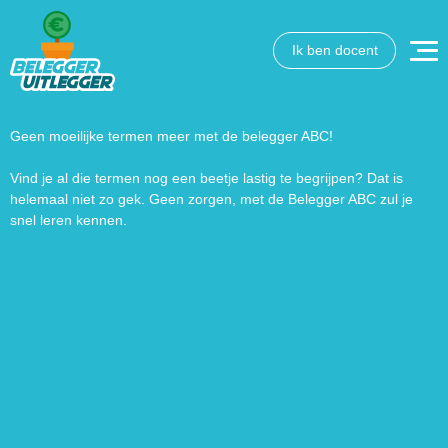
Ik ben docent
Wat wil je opzoeken?
Wil je graag de betekenis van een beleggingsterm weten
of is er een andere vraag die je graag beantwoord wilt
Geen moeilijke termen meer met de belegger ABC!
hebben? We helpen je graag een handje.
Vind je al die termen nog een beetje lastig te begrijpen? Dat is
helemaal niet zo gek. Geen zorgen, met de Belegger ABC zul je
Zoek
Zoekknop
snel leren kennen.
naar: