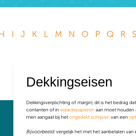
H
I
J
K
L
M
N
O
P
Q
R
Wat wil je opzoeken?
 je graag de betekenis van een beleggingsterm weten of is er ee
je graag beantwoord wilt hebben? We helpen je graag een
Dekkingseisen
k
kknop
:
Dekkingsverplichting of
margin
, dit is het bedrag d
contanten of in
waardepapieren
aan moet houden al
men aangaat bij het
ongedekt schrijven
van een
opt
Bijvoorbeeld:
vergelijk het met het aanbetalen van