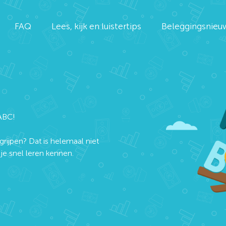
FAQ
Lees, kijk en luistertips
Beleggingsnieu
ABC!
grijpen? Dat is helemaal niet
e snel leren kennen.