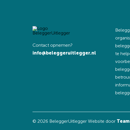
Belegge
organis
Contact opnemen?
belegg
info@beleggeruitlegger.nl
te help
voorbe
belegg
betrou
inform
belegg
© 2026 BeleggerUitlegger
Website door
Team