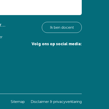
...
Ik ben docent
er
Volg ons op social media:
Sitemap
Disclaimer & privacyverklaring