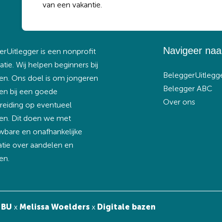
van een vakantie.
Navigeer naar
rUitlegger is een nonprofit
atie. Wij helpen beginners bij
BeleggerUitlegg
en. Ons doel is om jongeren
Belegger ABC
en bij een goede
Over ons
reiding op eventueel
en. Dit doen we met
wbare en onafhankelijke
atie over aandelen en
en.
 BU
x
Melissa Woelders
x
Digitale bazen