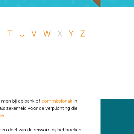
S
T
U
V
W
X
Y
Z
n andere vraag die
 handje.
at men bij de bank of
commissionair
in
s zekerheid voor de verplichting die
ie
.
 een deel van de reissom bij het boeken