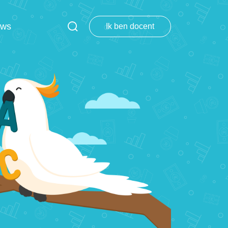
uws
Ik ben docent