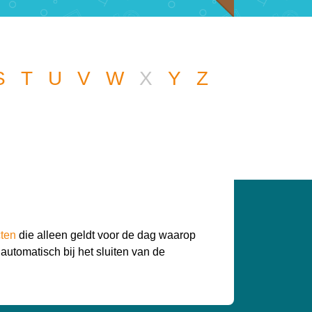
S
T
U
V
W
X
Y
Z
 een andere vraag
een handje.
cten
die alleen geldt voor de dag waarop
 automatisch bij het sluiten van de