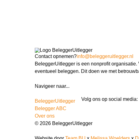
Contact opnemen?
info@beleggeruitlegger.nl
BeleggerUitlegger is een nonprofit organisatie
eventueel beleggen. Dit doen we met betrouwba
Navigeer naar...
Ik ben docent
Volg ons op social media:
BeleggerUitlegger
Belegger ABC
Over ons
© 2026 BeleggerUitlegger
Website door
Team BU
x
Melissa Woelders
x
D