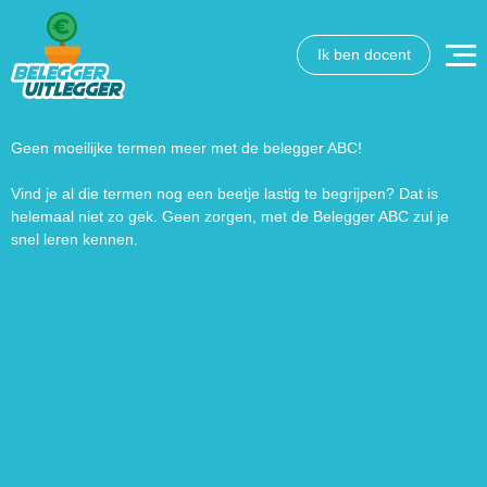
Ik ben docent
Wat wil je opzoeken?
Wil je graag de betekenis van een beleggingsterm weten
of is er een andere vraag die je graag beantwoord wilt
Geen moeilijke termen meer met de belegger ABC!
hebben? We helpen je graag een handje.
Vind je al die termen nog een beetje lastig te begrijpen? Dat is
helemaal niet zo gek. Geen zorgen, met de Belegger ABC zul je
Zoek
Zoekknop
snel leren kennen.
naar: