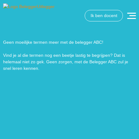
Ik ben docent
Wat wil je opzoeken?
Wil je graag de betekenis van een beleggingsterm weten
of is er een andere vraag die je graag beantwoord wilt
Geen moeilijke termen meer met de belegger ABC!
hebben? We helpen je graag een handje.
Vind je al die termen nog een beetje lastig te begrijpen? Dat is
helemaal niet zo gek. Geen zorgen, met de Belegger ABC zul je
Zoek
Zoekknop
snel leren kennen.
naar: