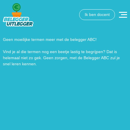
Ik ben docent
Wat wil je opzoeken?
Wil je graag de betekenis van een beleggingsterm weten
of is er een andere vraag die je graag beantwoord wilt
Geen moeilijke termen meer met de belegger ABC!
hebben? We helpen je graag een handje.
Vind je al die termen nog een beetje lastig te begrijpen? Dat is
helemaal niet zo gek. Geen zorgen, met de Belegger ABC zul je
Zoek
Zoekknop
snel leren kennen.
naar: