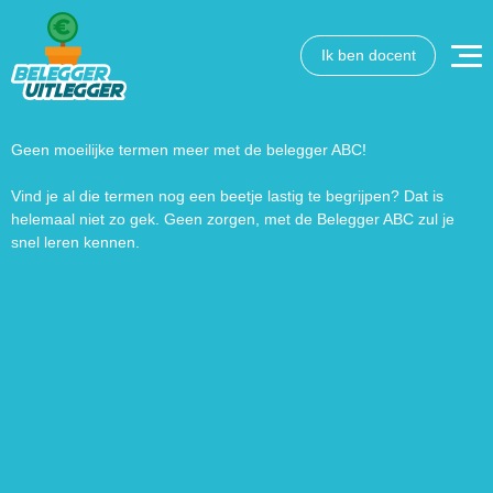
Ik ben docent
Wat wil je opzoeken?
Wil je graag de betekenis van een beleggingsterm weten
of is er een andere vraag die je graag beantwoord wilt
Geen moeilijke termen meer met de belegger ABC!
hebben? We helpen je graag een handje.
Vind je al die termen nog een beetje lastig te begrijpen? Dat is
helemaal niet zo gek. Geen zorgen, met de Belegger ABC zul je
Zoek
Zoekknop
snel leren kennen.
naar: