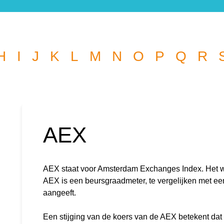
H
I
J
K
L
M
N
O
P
Q
R
Wat wil je opzoeken?
AEX
l je graag de betekenis van een beleggingsterm weten of is er
die je graag beantwoord wilt hebben? We helpen je graag 
AEX staat voor Amsterdam Exchanges Index. Het 
AEX is een beursgraadmeter, te vergelijken met ee
kknop
k
aangeeft.
r:
Een stijging van de koers van de AEX betekent dat